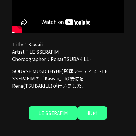
Title：Kawaii
Artist：LE SSERAFIM
Choreographer：Rena(TSUBAKILL)
SOURSE MUSIC(HYBE)所属アーティストLE
SSERAFIMの「Kawaii」の振付を
Rena(TSUBAKILL)が行いました。
LE SSERAFIM
振付