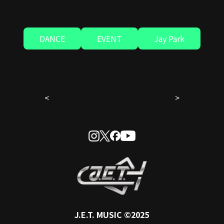
DANCE
EVENT
Jay Park
<
>
J.E.T.
MUSIC ©2025