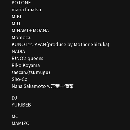
KOTONE
maria funatsu
MIKI
MiU
MINAMI＋MOANA
Momoca.
KUNO1∞JAPAN(produce by Mother Shizuka)
NADIA
R!NO’s queens
Riko Koyama
saecan.(tsumugu)
Sho-Co
Nana Sakamoto×万葉＋満菜
DJ
YUKIBEB
MC
MAMIZO