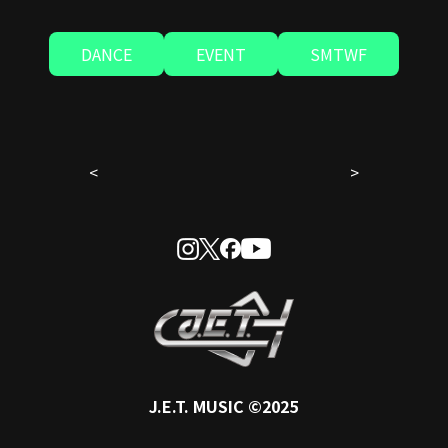
DANCE
EVENT
SMTWF
<
>
J.E.T.
MUSIC ©2025