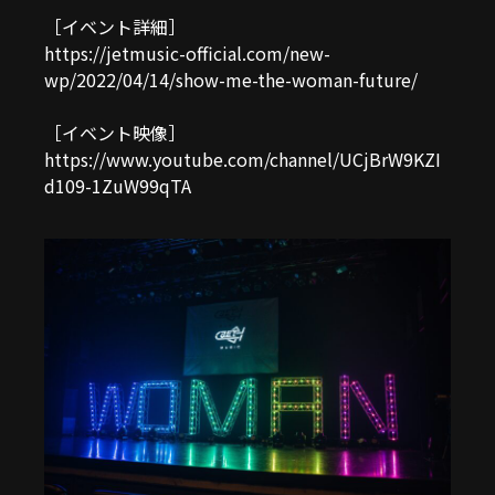
［イベント詳細］
https://jetmusic-official.com/new-
wp/2022/04/14/show-me-the-woman-future/
［イベント映像］
https://www.youtube.com/channel/UCjBrW9KZI
d109-1ZuW99qTA