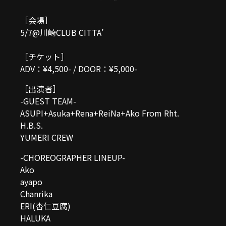
［会場］
5/7@川崎CLUB CITTA’
［チケット］
ADV：¥4,500- / DOOR：¥5,000-
［出演者］
-GUEST TEAM-
ASUPI+Asuka+Rena+ReiNa+Ako From Rht.
H.B.S.
YUMERI CREW
-CHOREOGRAPHER LINEUP-
Ako
ayapo
Chanrika
ERI(杏仁豆腐)
HALUKA