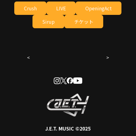
Crush
LIVE
OpeningAct
Sirup
チケット
<
>
J.E.T.
MUSIC ©2025