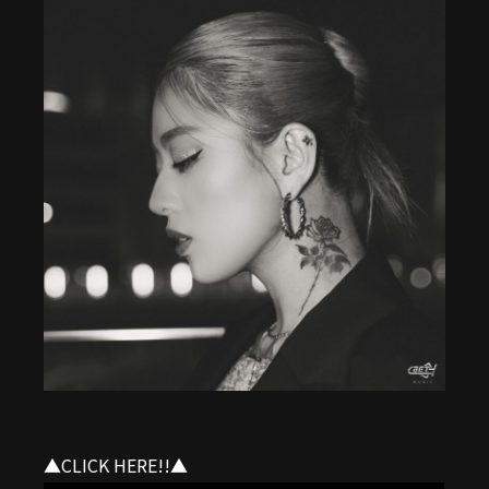
▲CLICK HERE!!▲