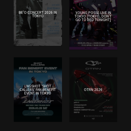
BE’O CONCERT 2026 IN
YOUNG POSSE LIVE IN
TOKYO
TOKYO [TOKYO, DON’T
GO TO BED TONIGHT]
LNGSHOT ‘SHOT
CALLERS’ FAN BENEFIT
OTRN 2026
EVENT IN TOKYO