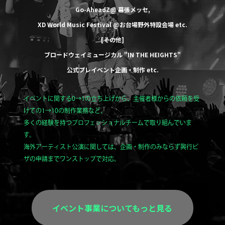
Go-AheadZ@ 幕張メッセ
,
XD World Music Festival @お台場野外特設会場
etc.
[その他]
ブロードウェイミュージカル
"IN THE HEIGHTS"
公式プレイベント企画・制作
etc.
イベントに関する0→1の立ち上げから、主催者様からの依頼を受
けての1→10の制作業務など、
多くの経験を持つプロフェッショナルチームで取り組んでいま
す。
海外アーティスト公演に関しては、企画・制作のみならず興行ビ
ザの申請までワンストップで対応。
イベント事業についてもっと見る