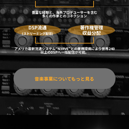
豊富な経験と、海外プロデユーサーを含む
多くの作家とのコネクション
DSP流通
著作権管理
収益分配
(ストリーミング配信)
アメリカ最新流通システム“N3RVE”との業務提携により世界240
以上のDSPへ一括配信が可能。
音楽事業についてもっと見る