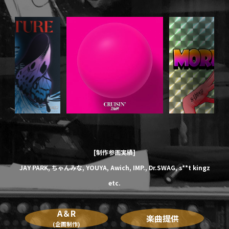
[制作参画実績]
JAY PARK,
ちゃんみな,
YOUYA,
Awich,
IMP.,
Dr.SWAG,
s**t kingz
etc.
A＆R
楽曲提供
(企画制作)