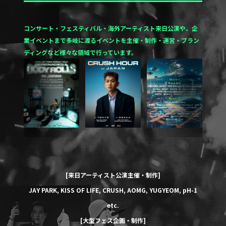
コンサート・フェスティバル・海外アーティスト来日公演や、企
業イベントまで多岐に渡るイベントを
主催・制作・運営・ブラン
ディングなど様々な領域で行っています。
[来日アーティスト公演主催・制作]
JAY PARK
,
KISS OF LIFE
,
CRUSH
,
AOMG
,
YUGYEOM
,
pH-1
etc.
[大型フェス企画・制作]