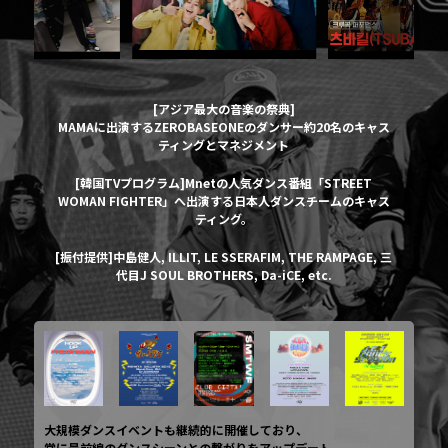
[アジア最大の音楽の祭典]
MAMAに出演するZEROBASEONEのダンサー約20名のキャス
ティングとマネジメント
[韓国TVプログラム]Mnetの人気ダンス番組「STREET
WOMAN FIGHTER」へ出演する日本人ダンスチームのキャス
ティング。
[振付提供]中島健人, ILLIT, LE SSERAFIM, THE RAMPAGE, 三
代目J SOUL BROTHERS, Da-iCE, etc.
大規模ダンスイベントも継続的に開催しており、
常に最前線のダンスシーンとの繋がりをアップデート。