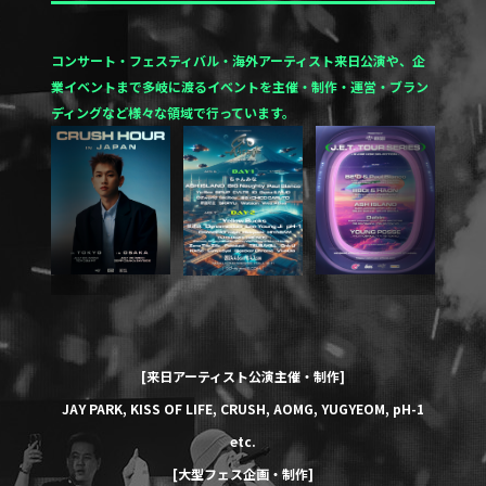
コンサート・フェスティバル・海外アーティスト来日公演や、企
業イベントまで多岐に渡るイベントを
主催・制作・運営・ブラン
ディングなど様々な領域で行っています。
[来日アーティスト公演主催・制作]
JAY PARK
,
KISS OF LIFE
,
CRUSH
,
AOMG
,
YUGYEOM
,
pH-1
etc.
[大型フェス企画・制作]