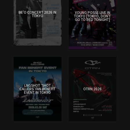
BE’O CONCERT 2026 IN
YOUNG POSSE LIVE IN
TOKYO
TOKYO [TOKYO, DON’T
GO TO BED TONIGHT]
LNGSHOT ‘SHOT
CALLERS’ FAN BENEFIT
OTRN 2026
EVENT IN TOKYO