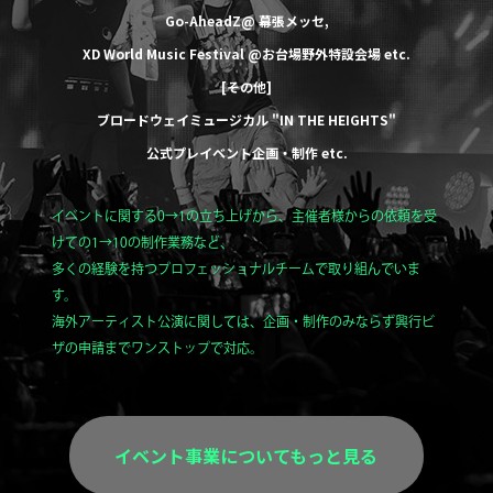
Go-AheadZ@ 幕張メッセ
,
XD World Music Festival @お台場野外特設会場
etc.
[その他]
ブロードウェイミュージカル
"IN THE HEIGHTS"
公式プレイベント企画・制作
etc.
イベントに関する0→1の立ち上げから、主催者様からの依頼を受
けての1→10の制作業務など、
多くの経験を持つプロフェッショナルチームで取り組んでいま
す。
海外アーティスト公演に関しては、企画・制作のみならず興行ビ
ザの申請までワンストップで対応。
イベント事業についてもっと見る