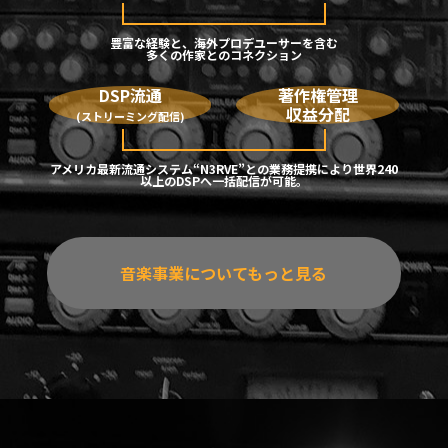
豊富な経験と、海外プロデユーサーを含む
多くの作家とのコネクション
DSP流通
著作権管理
収益分配
(ストリーミング配信)
アメリカ最新流通システム“N3RVE”との業務提携により世界240
以上のDSPへ一括配信が可能。
音楽事業についてもっと見る