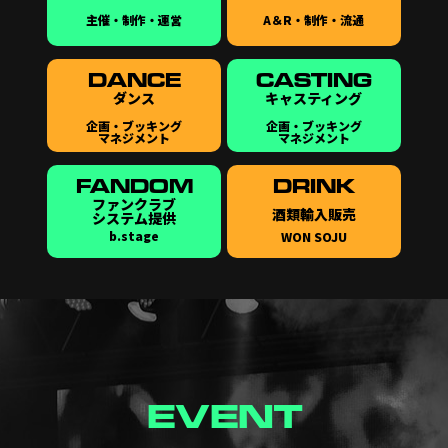
主催・制作・運営
A＆R・制作・流通
DANCE
CASTING
ダンス
キャスティング
企画・ブッキング
企画・ブッキング
マネジメント
マネジメント
FANDOM
DRINK
ファンクラブ
酒類輸入販売
システム提供
b.stage
WON SOJU
EVENT