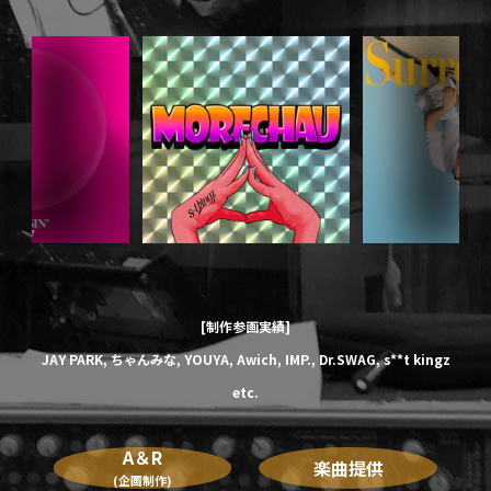
[制作参画実績]
JAY PARK,
ちゃんみな,
YOUYA,
Awich,
IMP.,
Dr.SWAG,
s**t kingz
etc.
A＆R
楽曲提供
(企画制作)