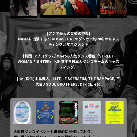
[アジア最大の音楽の祭典]
MAMAに出演するZEROBASEONEのダンサー約20名のキャス
ティングとマネジメント
[韓国TVプログラム]Mnetの人気ダンス番組「STREET
WOMAN FIGHTER」へ出演する日本人ダンスチームのキャス
ティング。
[振付提供]中島健人, ILLIT, LE SSERAFIM, THE RAMPAGE, 三
代目J SOUL BROTHERS, Da-iCE, etc.
大規模ダンスイベントも継続的に開催しており、
常に最前線のダンスシーンとの繋がりをアップデート。