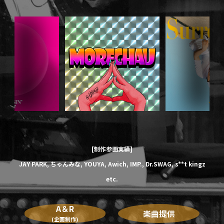
[制作参画実績]
JAY PARK,
ちゃんみな,
YOUYA,
Awich,
IMP.,
Dr.SWAG,
s**t kingz
etc.
A＆R
楽曲提供
(企画制作)