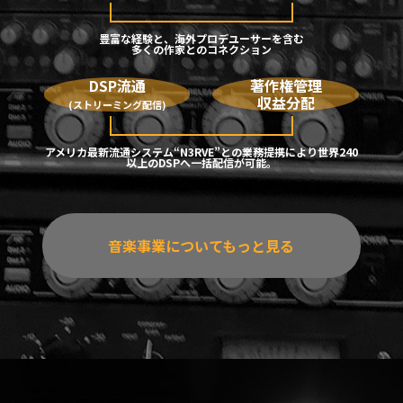
豊富な経験と、海外プロデユーサーを含む
多くの作家とのコネクション
DSP流通
著作権管理
収益分配
(ストリーミング配信)
アメリカ最新流通システム“N3RVE”との業務提携により世界240
以上のDSPへ一括配信が可能。
音楽事業についてもっと見る