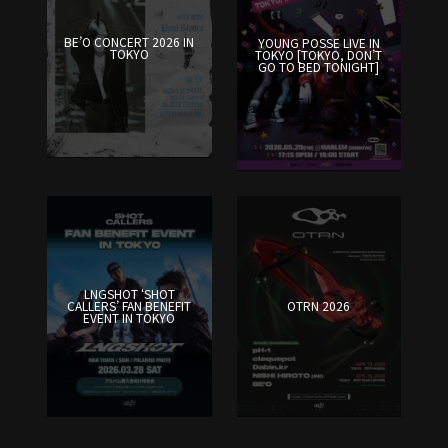
BE’O CONCERT 2026 IN
YOUNG POSSE LIVE IN
TOKYO
TOKYO [TOKYO, DON’T
GO TO BED TONIGHT]
LNGSHOT ‘SHOT
CALLERS’ FAN BENEFIT
OTRN 2026
EVENT IN TOKYO