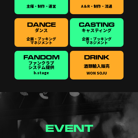
主催・制作・運営
A＆R・制作・流通
DANCE
CASTING
ダンス
キャスティング
企画・ブッキング
企画・ブッキング
マネジメント
マネジメント
FANDOM
DRINK
ファンクラブ
酒類輸入販売
システム提供
b.stage
WON SOJU
EVENT