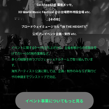
Go-AheadZ@ 幕張メッセ
,
XD World Music Festival @お台場野外特設会場
etc.
[その他]
ブロードウェイミュージカル
"IN THE HEIGHTS"
公式プレイベント企画・制作
etc.
イベントに関する0→1の立ち上げから、主催者様からの依頼を受
けての1→10の制作業務など、
多くの経験を持つプロフェッショナルチームで取り組んでいま
す。
海外アーティスト公演に関しては、企画・制作のみならず興行ビ
ザの申請までワンストップで対応。
イベント事業についてもっと見る