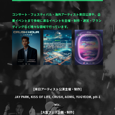
コンサート・フェスティバル・海外アーティスト来日公演や、企
業イベントまで多岐に渡るイベントを
主催・制作・運営・ブラン
ディングなど様々な領域で行っています。
[来日アーティスト公演主催・制作]
JAY PARK
,
KISS OF LIFE
,
CRUSH
,
AOMG
,
YUGYEOM
,
pH-1
etc.
[大型フェス企画・制作]