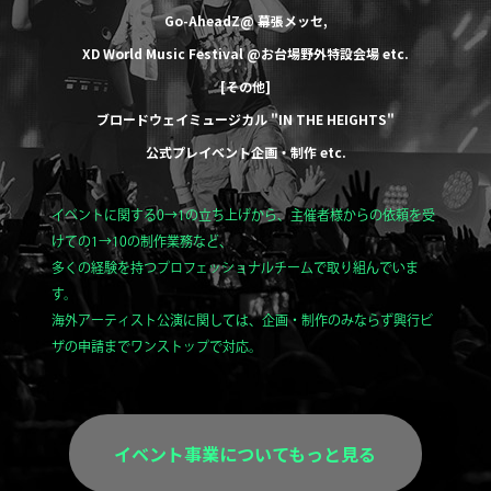
Go-AheadZ@ 幕張メッセ
,
XD World Music Festival @お台場野外特設会場
etc.
[その他]
ブロードウェイミュージカル
"IN THE HEIGHTS"
公式プレイベント企画・制作
etc.
イベントに関する0→1の立ち上げから、主催者様からの依頼を受
けての1→10の制作業務など、
多くの経験を持つプロフェッショナルチームで取り組んでいま
す。
海外アーティスト公演に関しては、企画・制作のみならず興行ビ
ザの申請までワンストップで対応。
イベント事業についてもっと見る