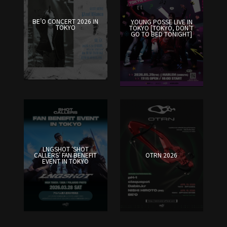
BE’O CONCERT 2026 IN
YOUNG POSSE LIVE IN
TOKYO
TOKYO [TOKYO, DON’T
GO TO BED TONIGHT]
LNGSHOT ‘SHOT
CALLERS’ FAN BENEFIT
OTRN 2026
EVENT IN TOKYO