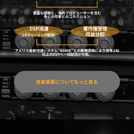
豊富な経験と、海外プロデユーサーを含む
多くの作家とのコネクション
DSP流通
著作権管理
収益分配
(ストリーミング配信)
アメリカ最新流通システム“N3RVE”との業務提携により世界240
以上のDSPへ一括配信が可能。
音楽事業についてもっと見る