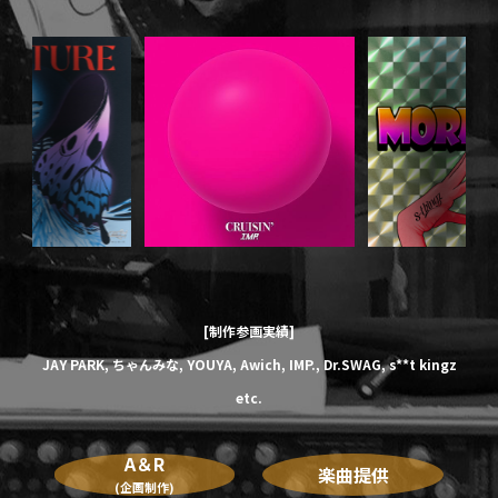
[制作参画実績]
JAY PARK,
ちゃんみな,
YOUYA,
Awich,
IMP.,
Dr.SWAG,
s**t kingz
etc.
A＆R
楽曲提供
(企画制作)