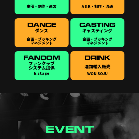
主催・制作・運営
A＆R・制作・流通
DANCE
CASTING
ダンス
キャスティング
企画・ブッキング
企画・ブッキング
マネジメント
マネジメント
FANDOM
DRINK
ファンクラブ
酒類輸入販売
システム提供
b.stage
WON SOJU
EVENT