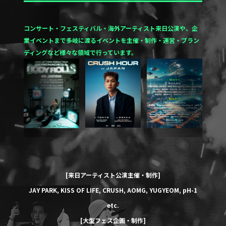
コンサート・フェスティバル・海外アーティスト来日公演や、企
業イベントまで多岐に渡るイベントを
主催・制作・運営・ブラン
ディングなど様々な領域で行っています。
[来日アーティスト公演主催・制作]
JAY PARK
,
KISS OF LIFE
,
CRUSH
,
AOMG
,
YUGYEOM
,
pH-1
etc.
[大型フェス企画・制作]