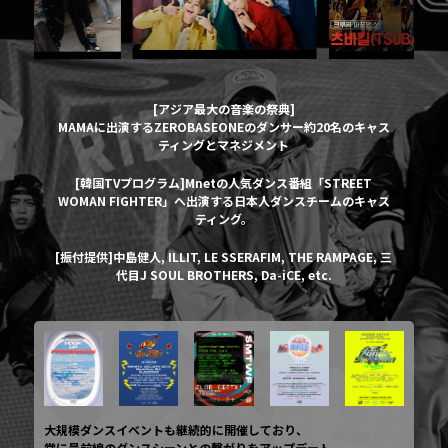
[アジア最大の音楽の祭典]
MAMAに出演するZEROBASEONEのダンサー約20名のキャス
ティングとマネジメント
[韓国TVプログラム]Mnetの人気ダンス番組「STREET
WOMAN FIGHTER」へ出演する日本人ダンスチームのキャス
ティング。
[振付提供]中島健人, ILLIT, LE SSERAFIM, THE RAMPAGE, 三
代目J SOUL BROTHERS, Da-iCE, etc.
大規模ダンスイベントも継続的に開催しており、
常に最前線のダンスシーンとの繋がりをアップデート。