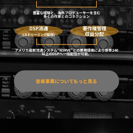
豊富な経験と、海外プロデユーサーを含む
多くの作家とのコネクション
DSP流通
著作権管理
収益分配
(ストリーミング配信)
アメリカ最新流通システム“N3RVE”との業務提携により世界240
以上のDSPへ一括配信が可能。
音楽事業についてもっと見る