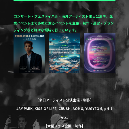
コンサート・フェスティバル・海外アーティスト来日公演や、企
業イベントまで多岐に渡るイベントを
主催・制作・運営・ブラン
ディングなど様々な領域で行っています。
[来日アーティスト公演主催・制作]
JAY PARK
,
KISS OF LIFE
,
CRUSH
,
AOMG
,
YUGYEOM
,
pH-1
etc.
[大型フェス企画・制作]