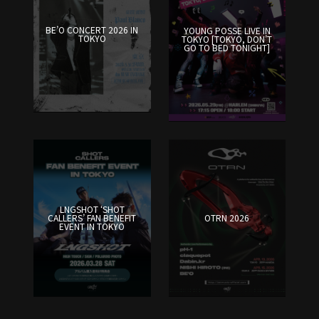
BE’O CONCERT 2026 IN
YOUNG POSSE LIVE IN
TOKYO
TOKYO [TOKYO, DON’T
GO TO BED TONIGHT]
LNGSHOT ‘SHOT
CALLERS’ FAN BENEFIT
OTRN 2026
EVENT IN TOKYO