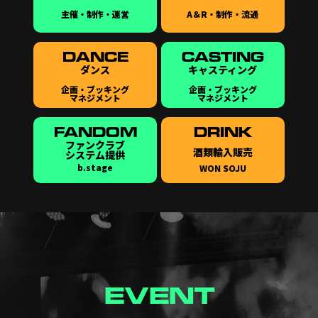
主催・制作・運営
A＆R・制作・流通
DANCE
CASTING
ダンス
キャスティング
企画・ブッキング
企画・ブッキング
マネジメント
マネジメント
FANDOM
DRINK
ファンクラブ
酒類輸入販売
システム提供
b.stage
WON SOJU
EVENT