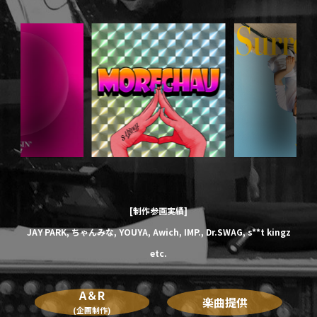
[制作参画実績]
JAY PARK,
ちゃんみな,
YOUYA,
Awich,
IMP.,
Dr.SWAG,
s**t kingz
etc.
A＆R
楽曲提供
(企画制作)