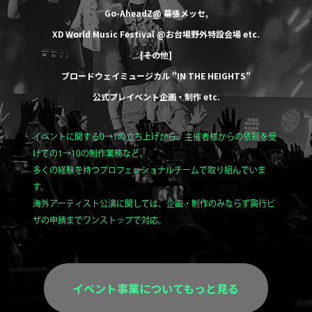
Go-AheadZ@ 幕張メッセ
,
XD World Music Festival @お台場野外特設会場
etc.
[その他]
ブロードウェイミュージカル
"IN THE HEIGHTS"
公式プレイベント企画・制作
etc.
イベントに関する0→1の立ち上げから、主催者様からの依頼を受
けての1→10の制作業務など、
多くの経験を持つプロフェッショナルチームで取り組んでいま
す。
海外アーティスト公演に関しては、企画・制作のみならず興行ビ
ザの申請までワンストップで対応。
イベント事業についてもっと見る