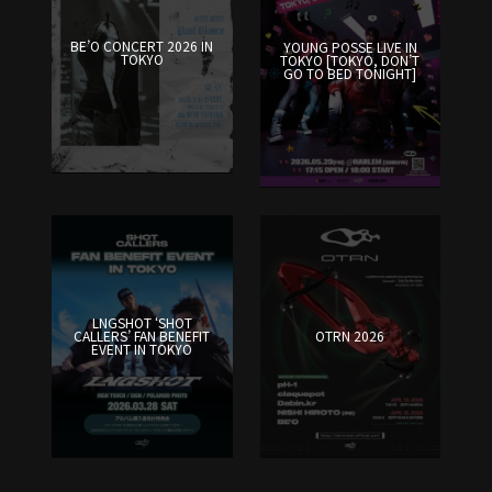
BE’O CONCERT 2026 IN
YOUNG POSSE LIVE IN
TOKYO
TOKYO [TOKYO, DON’T
GO TO BED TONIGHT]
LNGSHOT ‘SHOT
CALLERS’ FAN BENEFIT
OTRN 2026
EVENT IN TOKYO