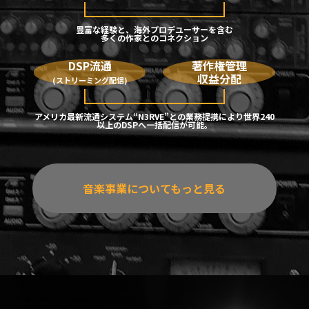
豊富な経験と、海外プロデユーサーを含む
多くの作家とのコネクション
DSP流通
著作権管理
収益分配
(ストリーミング配信)
アメリカ最新流通システム“N3RVE”との業務提携により世界240
以上のDSPへ一括配信が可能。
音楽事業についてもっと見る