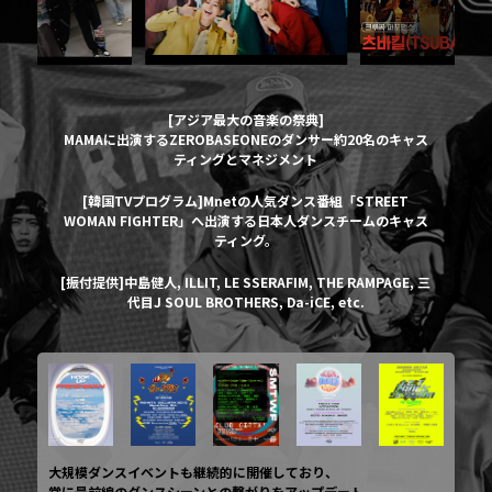
[アジア最大の音楽の祭典]
MAMAに出演するZEROBASEONEのダンサー約20名のキャス
ティングとマネジメント
[韓国TVプログラム]Mnetの人気ダンス番組「STREET
WOMAN FIGHTER」へ出演する日本人ダンスチームのキャス
ティング。
[振付提供]中島健人, ILLIT, LE SSERAFIM, THE RAMPAGE, 三
代目J SOUL BROTHERS, Da-iCE, etc.
大規模ダンスイベントも継続的に開催しており、
常に最前線のダンスシーンとの繋がりをアップデート。