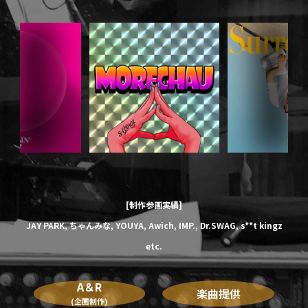
[制作参画実績]
JAY PARK,
ちゃんみな,
YOUYA,
Awich,
IMP.,
Dr.SWAG,
s**t kingz
etc.
A＆R
楽曲提供
(企画制作)