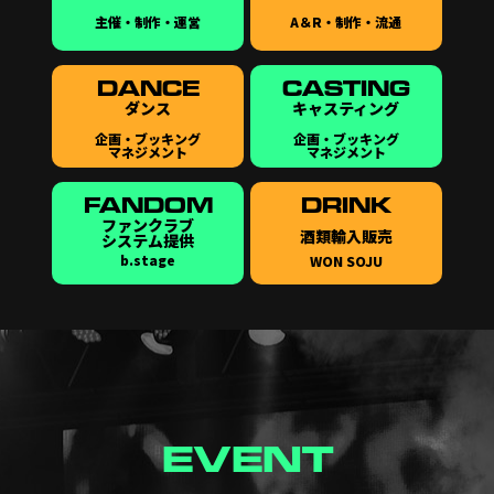
主催・制作・運営
A＆R・制作・流通
DANCE
CASTING
ダンス
キャスティング
企画・ブッキング
企画・ブッキング
マネジメント
マネジメント
FANDOM
DRINK
ファンクラブ
酒類輸入販売
システム提供
b.stage
WON SOJU
EVENT