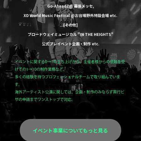
Go-AheadZ@ 幕張メッセ
,
XD World Music Festival @お台場野外特設会場
etc.
[その他]
ブロードウェイミュージカル
"IN THE HEIGHTS"
公式プレイベント企画・制作
etc.
イベントに関する0→1の立ち上げから、主催者様からの依頼を受
けての1→10の制作業務など、
多くの経験を持つプロフェッショナルチームで取り組んでいま
す。
海外アーティスト公演に関しては、企画・制作のみならず興行ビ
ザの申請までワンストップで対応。
イベント事業についてもっと見る