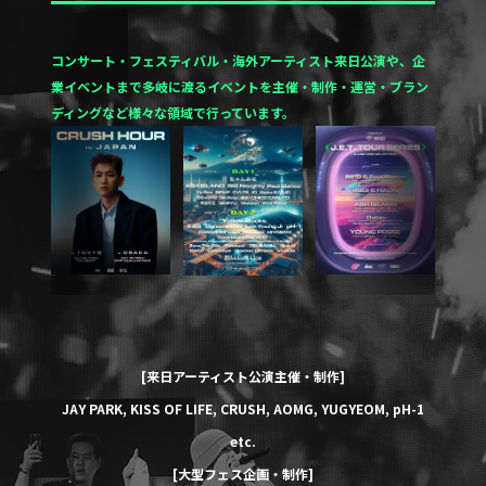
コンサート・フェスティバル・海外アーティスト来日公演や、企
業イベントまで多岐に渡るイベントを
主催・制作・運営・ブラン
ディングなど様々な領域で行っています。
[来日アーティスト公演主催・制作]
JAY PARK
,
KISS OF LIFE
,
CRUSH
,
AOMG
,
YUGYEOM
,
pH-1
etc.
[大型フェス企画・制作]