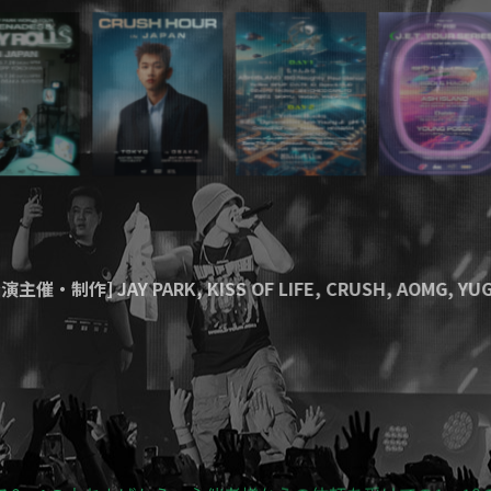
公演主催・制作]
JAY PARK
,
KISS OF LIFE
,
CRUSH
,
AOMG
,
Y
作]
Go-AheadZ@ 幕張メッセ
,
XD World Music Festiva
ードウェイミュージカル
"IN THE HEIGHTS"
公式プレイベント
る0→1の立ち上げから、主催者様からの依頼を受けての1→10