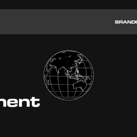
BRAND
ment