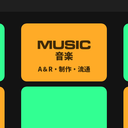
MUSIC
音楽
A＆R・制作・流通
FANDOM
ファンクラブ
システム提供
b.stage