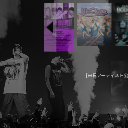
[来日アーティスト
[大型フェス企画・制
[その他]
ブロ
イベントに関す