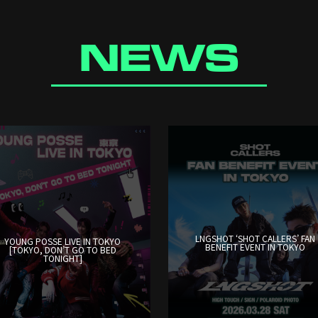
NEWS
LNGSHOT ‘SHOT CALLERS’ FAN
YOUNG POSSE LIVE IN TOKYO
BENEFIT EVENT IN TOKYO
[TOKYO, DON’T GO TO BED
TONIGHT]