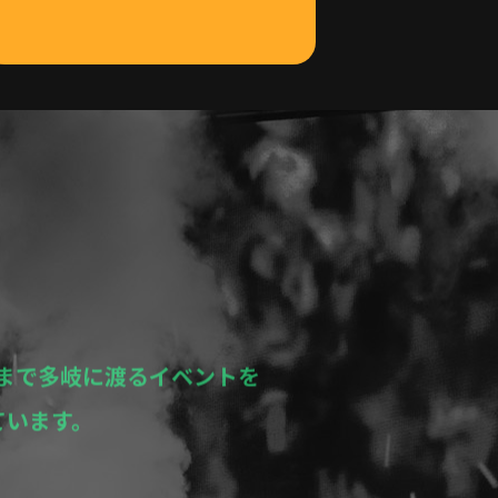
WON SOJU
まで多岐に渡るイベントを
ています。