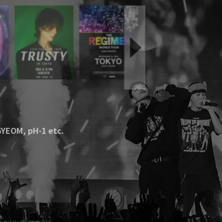
UGYEOM
,
pH-1
etc.
l @お台場野外特設会場
etc.
企画・制作
etc.
の制作業務など、