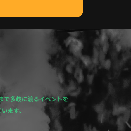
WON SOJU
まで多岐に渡るイベントを
ています。