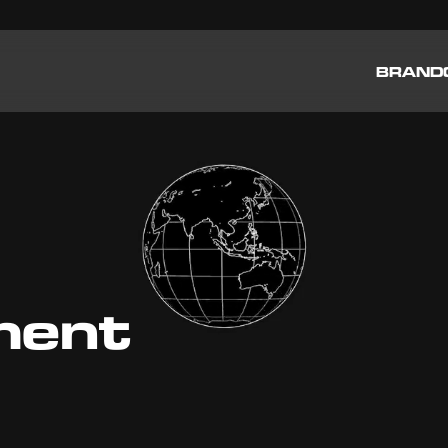
BRAND
ment