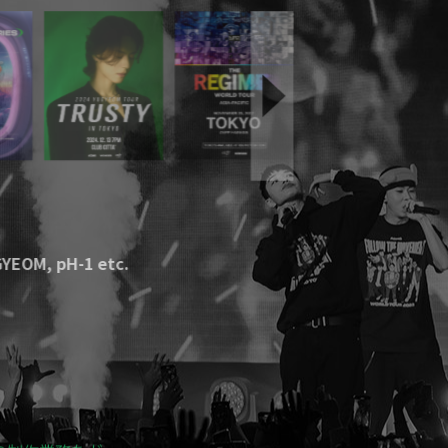
UGYEOM
,
pH-1
etc.
l @お台場野外特設会場
etc.
企画・制作
etc.
の制作業務など、