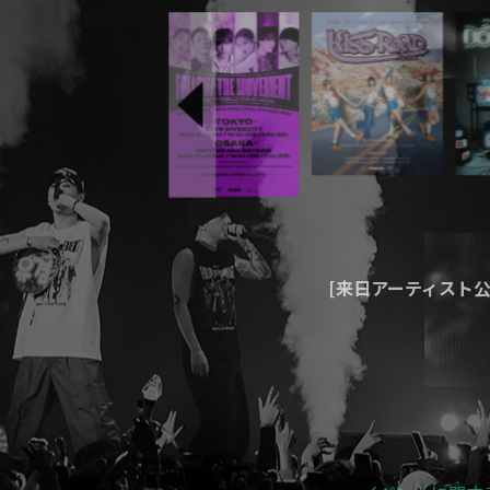
[来日アーティスト
[大型フェス企画・制
[その他]
ブロ
イベントに関す