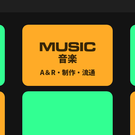
MUSIC
音楽
A＆R・制作・流通
FANDOM
ファンクラブ
システム提供
b.stage