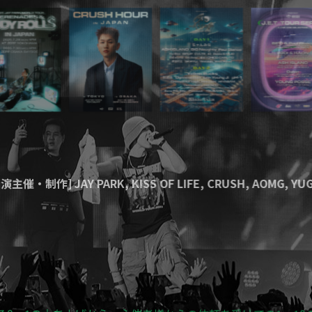
公演主催・制作]
JAY PARK
,
KISS OF LIFE
,
CRUSH
,
AOMG
,
Y
作]
Go-AheadZ@ 幕張メッセ
,
XD World Music Festiva
ードウェイミュージカル
"IN THE HEIGHTS"
公式プレイベント
る0→1の立ち上げから、主催者様からの依頼を受けての1→10