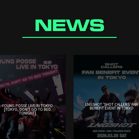
NEWS
LNGSHOT ‘SHOT CALLERS’ FAN
YOUNG POSSE LIVE IN TOKYO
BENEFIT EVENT IN TOKYO
[TOKYO, DON’T GO TO BED
TONIGHT]