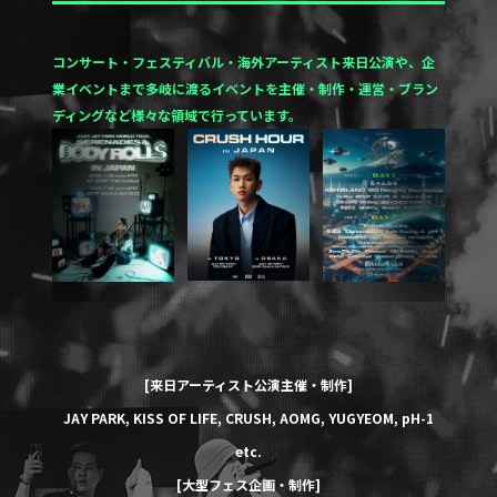
コンサート・フェスティバル・海外アーティスト来日公演や、企
業イベントまで多岐に渡るイベントを
主催・制作・運営・ブラン
ディングなど様々な領域で行っています。
[来日アーティスト公演主催・制作]
JAY PARK
,
KISS OF LIFE
,
CRUSH
,
AOMG
,
YUGYEOM
,
pH-1
etc.
[大型フェス企画・制作]