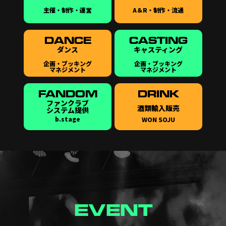
主催・制作・運営
A＆R・制作・流通
DANCE
CASTING
ダンス
キャスティング
企画・ブッキング
企画・ブッキング
マネジメント
マネジメント
FANDOM
DRINK
ファンクラブ
酒類輸入販売
システム提供
b.stage
WON SOJU
EVENT