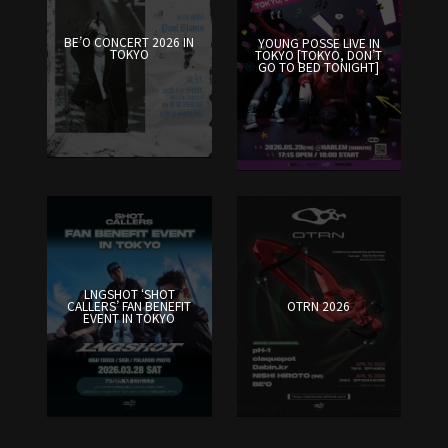
BE’O CONCERT 2026 IN
YOUNG POSSE LIVE IN
TOKYO
TOKYO [TOKYO, DON’T
GO TO BED TONIGHT]
LNGSHOT ‘SHOT
CALLERS’ FAN BENEFIT
OTRN 2026
EVENT IN TOKYO