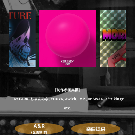
[制作参画実績]
JAY PARK,
ちゃんみな,
YOUYA,
Awich,
IMP.,
Dr.SWAG,
s**t kingz
etc.
A＆R
楽曲提供
(企画制作)