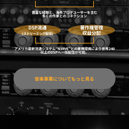
豊富な経験と、海外プロデユーサーを含む
多くの作家とのコネクション
DSP流通
著作権管理
収益分配
(ストリーミング配信)
アメリカ最新流通システム“N3RVE”との業務提携により世界240
以上のDSPへ一括配信が可能。
音楽事業についてもっと見る