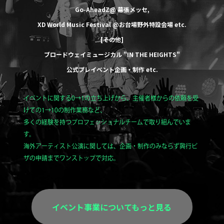
Go-AheadZ@ 幕張メッセ
,
XD World Music Festival @お台場野外特設会場
etc.
[その他]
ブロードウェイミュージカル
"IN THE HEIGHTS"
公式プレイベント企画・制作
etc.
イベントに関する0→1の立ち上げから、主催者様からの依頼を受
けての1→10の制作業務など、
多くの経験を持つプロフェッショナルチームで取り組んでいま
す。
海外アーティスト公演に関しては、企画・制作のみならず興行ビ
ザの申請までワンストップで対応。
イベント事業についてもっと見る